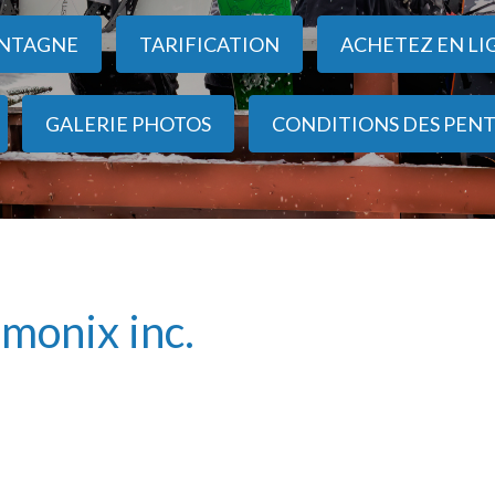
NTAGNE
TARIFICATION
ACHETEZ EN LI
GALERIE PHOTOS
CONDITIONS DES PENT
amonix inc.