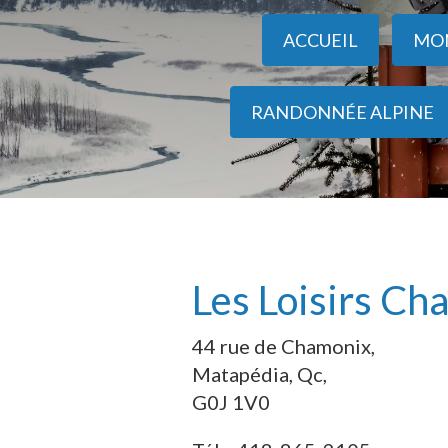
ACCUEIL
MO
RANDONNÉE ALPINE
Les Loisirs Ch
44 rue de Chamonix,
Matapédia, Qc,
G0J 1V0