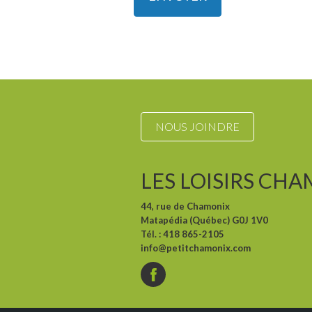
NOUS JOINDRE
LES LOISIRS CHA
44, rue de Chamonix
Matapédia (Québec) G0J 1V0
Tél. : 418 865-2105
info@petitchamonix.com