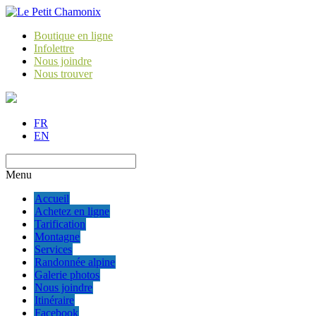
Boutique en ligne
Infolettre
Nous joindre
Nous trouver
FR
EN
Menu
Accueil
Achetez en ligne
Tarification
Montagne
Services
Randonnée alpine
Galerie photos
Nous joindre
Itinéraire
Facebook