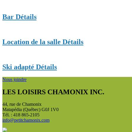
Bar
Détails
Location de la salle
Détails
Ski adapté
Détails
Nous joindre
LES LOISIRS CHAMONIX INC.
44, rue de Chamonix
Matapédia (Québec) G0J 1V0
Tél. : 418 865-2105
info@petitchamonix.com