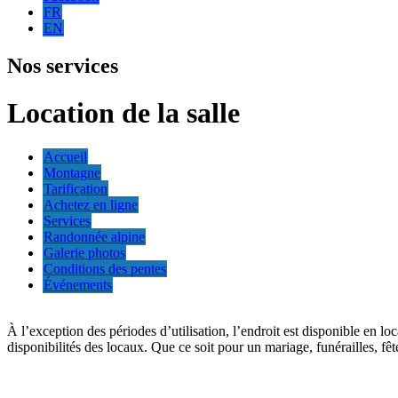
FR
EN
Nos services
Location de la salle
Accueil
Montagne
Tarification
Achetez en ligne
Services
Randonnée alpine
Galerie photos
Conditions des pentes
Événements
À l’exception des périodes d’utilisation, l’endroit est disponible en lo
disponibilités des locaux. Que ce soit pour un mariage, funérailles, fêt